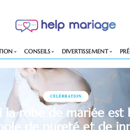
TION
CONSEILS
DIVERTISSEMENT
PR
CÉLÉBRATION
 la robe de mariée est 
ole de pureté et de i