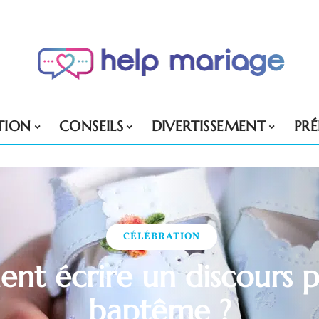
TION
CONSEILS
DIVERTISSEMENT
PR
CÉLÉBRATION
t écrire un discours 
baptême ?