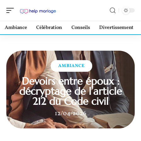
Ambiance
Célébration
Conseils
Divertissement
AMBIANCE
Devoirs entre époux :
décryptage de l’article
212 du Code civil
12/04/2026