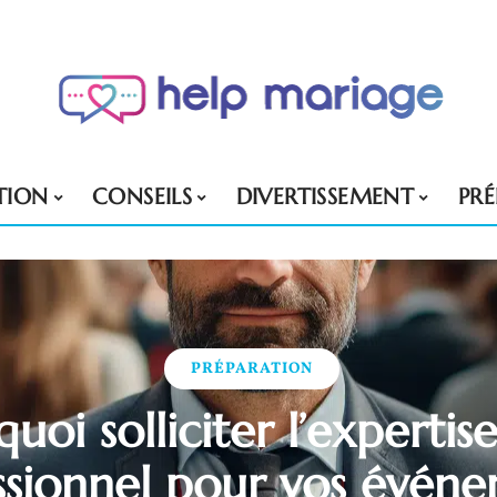
TION
CONSEILS
DIVERTISSEMENT
PR
PRÉPARATION
uoi solliciter l’expertis
ssionnel pour vos évén