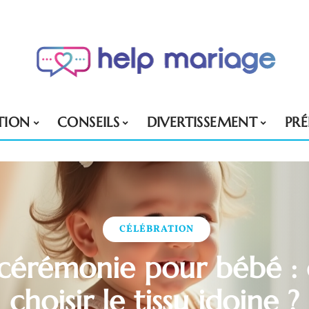
TION
CONSEILS
DIVERTISSEMENT
PR
CÉLÉBRATION
cérémonie pour bébé 
choisir le tissu idoine ?