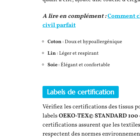
A lire en complément :
Comment ch
civil parfait
Coton
: Doux et hypoallergénique
Lin
: Léger et respirant
Soie
: Élégant et confortable
Labels de certification
Vérifiez les certifications des tissus p
labels
OEKO-TEX© STANDARD 100
certifications assurent que les textil
respectent des normes environnementa