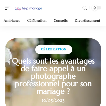
Ambiance
Célébration
Conseils
Divertissement
CÉLÉBRATION
Quels sont les avantages
de faire appel à un
photographe
professionnel pour son
mariage ?
10/05/2023