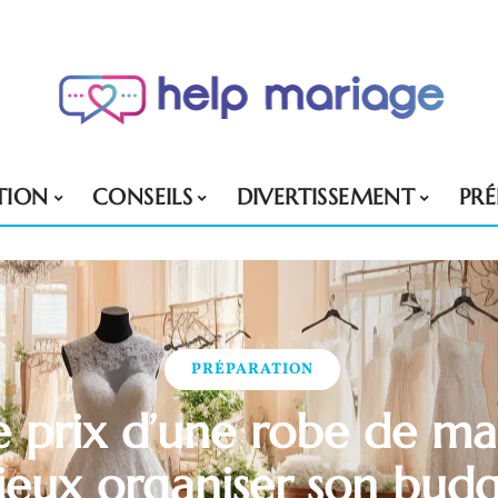
TION
CONSEILS
DIVERTISSEMENT
PR
PRÉPARATION
le prix d’une robe de ma
eux organiser son bud